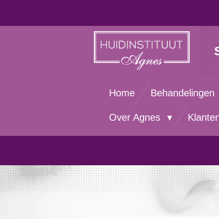
Ga
direct
naar
de
hoofdinhoud
Home
Behandelingen
Over Agnes
Klante