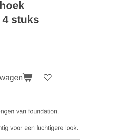
ehoek
 4 stuks
lwagen
engen van foundation.
ig voor een luchtigere look.