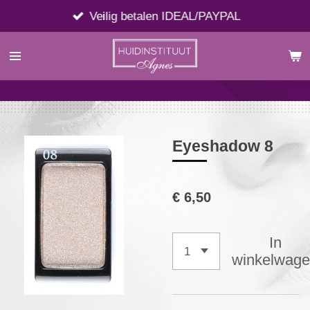
Ga
Veilig betalen IDEAL/PAYPAL
direct
naar
de
hoofdinhoud
Eyeshadow 8
€ 6,50
In
winkelwag