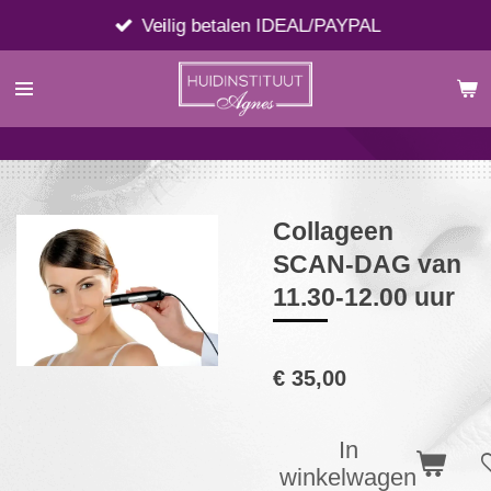
Ga
Veilig betalen IDEAL/PAYPAL
direct
naar
de
hoofdinhoud
Collageen
SCAN-DAG van
11.30-12.00 uur
€ 35,00
In
winkelwagen