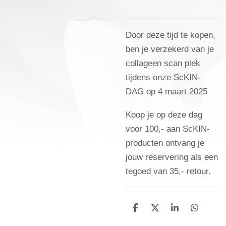
Door deze tijd te kopen,
ben je verzekerd van je
collageen scan plek
tijdens onze ScKIN-
DAG op 4 maart 2025
Koop je op deze dag
voor 100,- aan ScKIN-
producten ontvang je
jouw reservering als een
tegoed van 35,- retour.
D
D
S
D
e
e
h
e