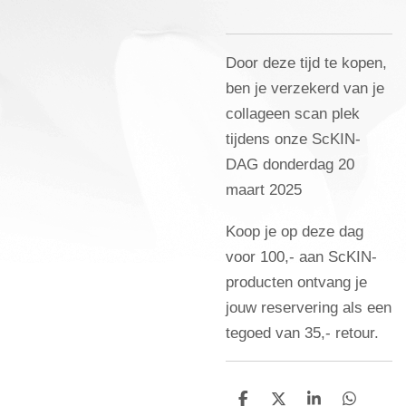
Door deze tijd te kopen,
ben je verzekerd van je
collageen scan plek
tijdens onze ScKIN-
DAG donderdag 20
maart 2025
Koop je op deze dag
voor 100,- aan ScKIN-
producten ontvang je
jouw reservering als een
tegoed van 35,- retour.
D
D
S
D