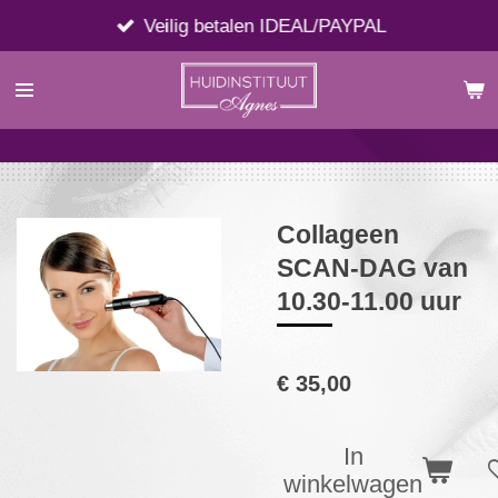
Ga
Veilig betalen IDEAL/PAYPAL
direct
naar
de
hoofdinhoud
Collageen
SCAN-DAG van
10.30-11.00 uur
€ 35,00
In
winkelwagen