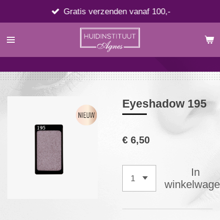
Ga
Gratis verzenden vanaf 100,-
direct
naar
de
hoofdinhoud
Eyeshadow 195
€ 6,50
In
winkelwag