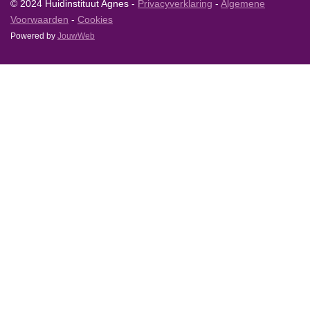
© 2024 Huidinstituut Agnes -
Privacyverklaring
-
Algemene
Voorwaarden
-
Cookies
Powered by
JouwWeb