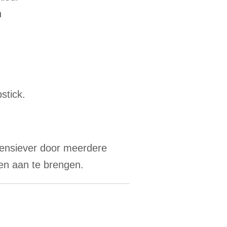
n
stick.
tensiever door meerdere
een aan te brengen.