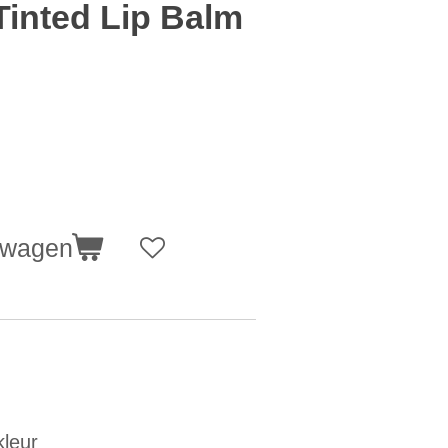
Tinted Lip Balm
lwagen
kleur