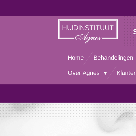
Ga
direct
naar
de
hoofdinhoud
Home
Behandelingen
Over Agnes
Klante