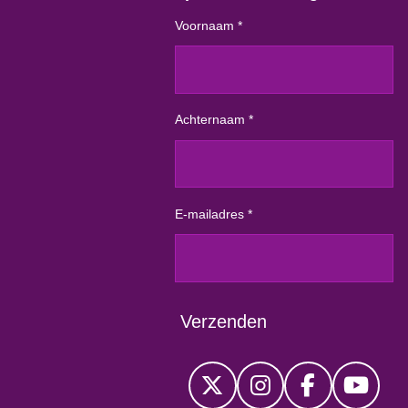
Voornaam *
Achternaam *
E-mailadres *
Verzenden
X
I
F
Y