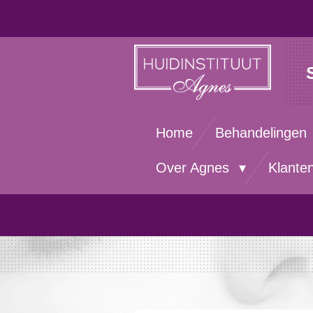
Ga
direct
naar
de
hoofdinhoud
Home
Behandelingen
Over Agnes
Klante