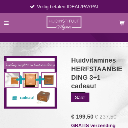
Ga
Veilig betalen IDEAL/PAYPAL
direct
naar
de
hoofdinhoud
Huidvitamines
HERFSTAANBIE
DING 3+1
cadeau!
Sale!
€ 199,50
€ 237,50
GRATIS verzending