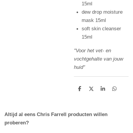
15ml
dew drop moisture
mask 15ml
soft skin cleanser
15ml
"Voor het vet- en
vochtgehalte van jouw
huid"
D
D
S
D
e
e
h
e
l
e
a
l
e
l
r
e
n
e
n
Altijd al eens Chris Farrell producten willen
proberen?