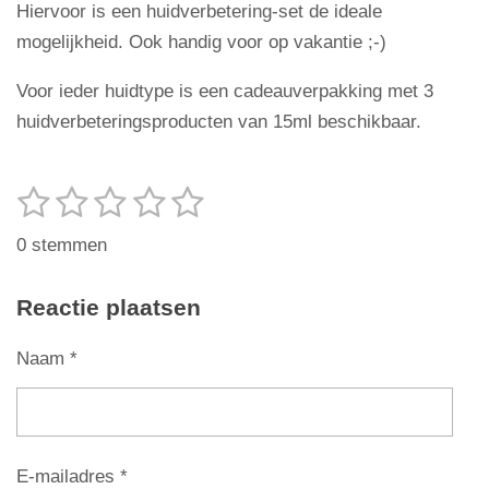
Hiervoor is een huidverbetering-set de ideale
mogelijkheid. Ook handig voor op vakantie ;-)
Voor ieder huidtype is een cadeauverpakking met 3
huidverbeteringsproducten van 15ml beschikbaar.
1
2
3
4
5
S
R
t
s
s
s
s
s
a
e
0 stemmen
t
t
t
t
t
t
m
m
i
e
e
e
e
e
Reactie plaatsen
e
n
r
r
r
r
r
n
g
Naam *
r
r
r
r
:
e
e
e
e
0
n
n
n
n
s
t
E-mailadres *