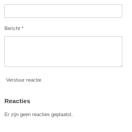
e
r
r
Bericht *
e
n
Verstuur reactie
Reacties
Er zijn geen reacties geplaatst.