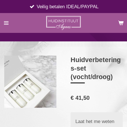
Ga
Veilig betalen IDEAL/PAYPAL
direct
naar
de
hoofdinhoud
Huidverbetering
s-set
(vocht/droog)
€ 41,50
Laat het me weten