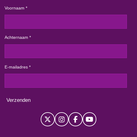
Voornaam *
Achternaam *
E-mailadres *
Verzenden
X
I
F
Y
n
a
o
s
c
u