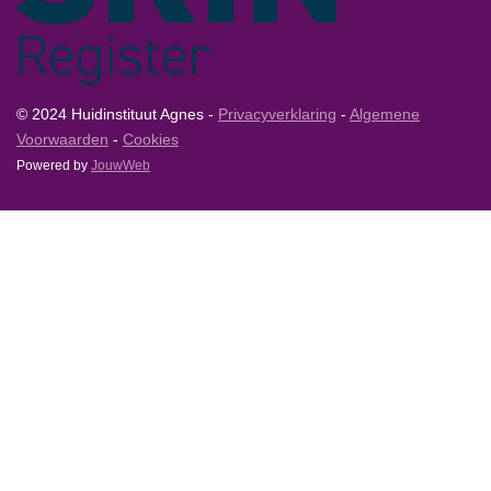
© 2024 Huidinstituut Agnes -
Privacyverklaring
-
Algemene
Voorwaarden
-
Cookies
Powered by
JouwWeb