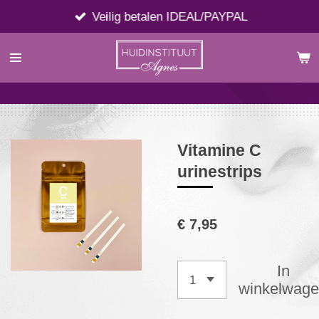
Ga
Veilig betalen IDEAL/PAYPAL
direct
naar
de
hoofdinhoud
Vitamine C
urinestrips
€ 7,95
In
winkelwag