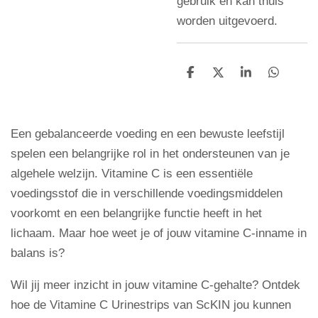
gebruik en kan thuis
worden uitgevoerd.
D
D
S
D
e
e
h
e
l
e
a
l
e
l
r
e
n
e
n
Een gebalanceerde voeding en een bewuste leefstijl
spelen een belangrijke rol in het ondersteunen van je
algehele welzijn. Vitamine C is een essentiële
voedingsstof die in verschillende voedingsmiddelen
voorkomt en een belangrijke functie heeft in het
lichaam. Maar hoe weet je of jouw vitamine C-inname in
balans is?
Wil jij meer inzicht in jouw vitamine C-gehalte? Ontdek
hoe de Vitamine C Urinestrips van ScKIN jou kunnen