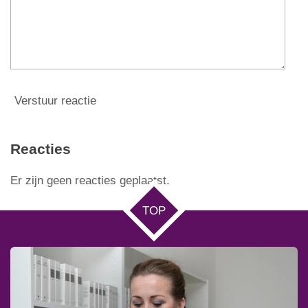
n
Verstuur reactie
Reacties
Er zijn geen reacties geplaatst.
TOP