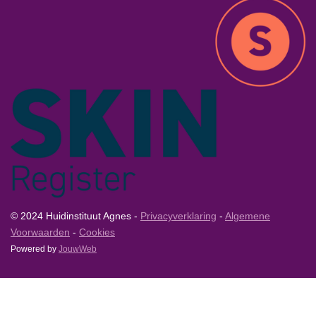
© 2024 Huidinstituut Agnes -
Privacyverklaring
-
Algemene
Voorwaarden
-
Cookies
Powered by
JouwWeb