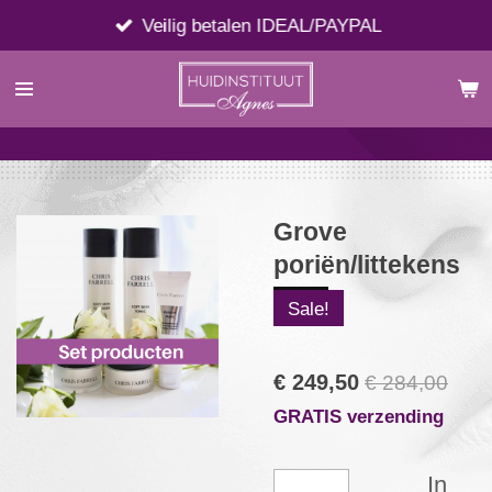
Ga
Veilig betalen IDEAL/PAYPAL
direct
naar
de
hoofdinhoud
Grove
poriën/littekens
Sale!
€ 249,50
€ 284,00
GRATIS verzending
In