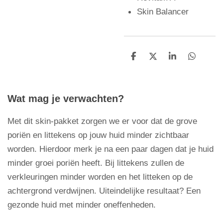
Skin Balancer
D
D
S
D
e
e
h
e
l
e
a
l
e
l
r
e
n
e
n
Wat mag je verwachten?
Met dit skin-pakket zorgen we er voor dat de grove
poriën en littekens op jouw huid minder zichtbaar
worden. Hierdoor merk je na een paar dagen dat je huid
minder groei poriën heeft. Bij littekens zullen de
verkleuringen minder worden en het litteken op de
achtergrond verdwijnen.
Uiteindelijke resultaat? Een
gezonde huid met minder oneffenheden.