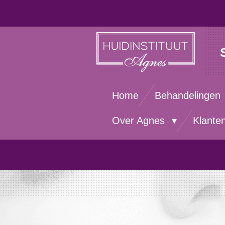
Ga
direct
naar
de
hoofdinhoud
Home
Behandelingen
Over Agnes
Klante