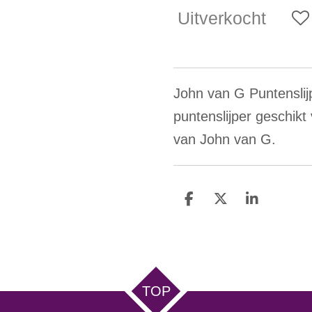
Uitverkocht
John van G Puntenslij
puntenslijper geschikt 
van John van G.
D
D
S
e
e
h
l
e
a
e
l
r
n
e
TOP