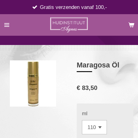
Ga
Gratis verzenden vanaf 100,-
direct
naar
de
hoofdinhoud
Maragosa Öl
€ 83,50
ml