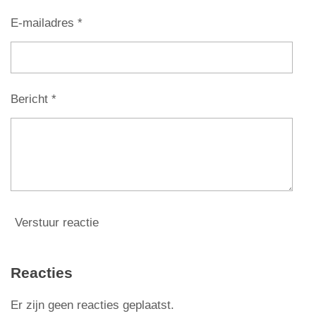
n
n
n
n
s
t
E-mailadres *
e
r
r
Bericht *
e
n
Verstuur reactie
Reacties
Er zijn geen reacties geplaatst.