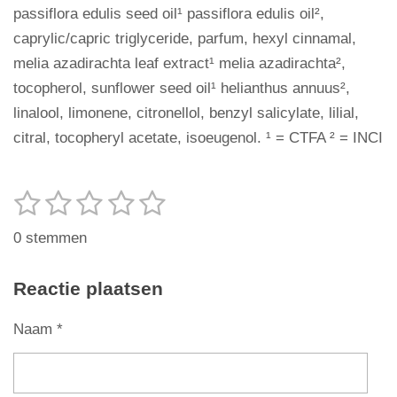
passiflora edulis seed oil¹ passiflora edulis oil²,
caprylic/capric triglyceride, parfum, hexyl cinnamal,
melia azadirachta leaf extract¹ melia azadirachta²,
tocopherol, sunflower seed oil¹ helianthus annuus²,
linalool, limonene, citronellol, benzyl salicylate, lilial,
citral, tocopheryl acetate, isoeugenol. ¹ = CTFA ² = INCI
1
2
3
4
5
S
R
t
s
s
s
s
s
a
e
0 stemmen
t
t
t
t
t
t
m
m
i
e
e
e
e
e
Reactie plaatsen
e
n
r
r
r
r
r
n
g
Naam *
r
r
r
r
:
e
e
e
e
0