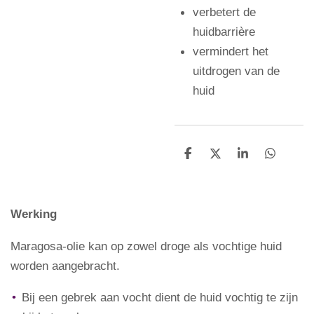
verbetert de
huidbarrière
vermindert het
uitdrogen van de
huid
D
D
S
D
e
e
h
e
l
e
a
l
e
l
r
e
n
e
n
Werking
Maragosa-olie kan op zowel droge als vochtige huid
worden aangebracht.
Bij een gebrek aan vocht dient de huid vochtig te zijn