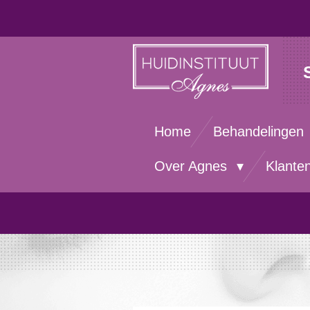
Ga
direct
naar
de
hoofdinhoud
Home
Behandelingen
Over Agnes
Klante