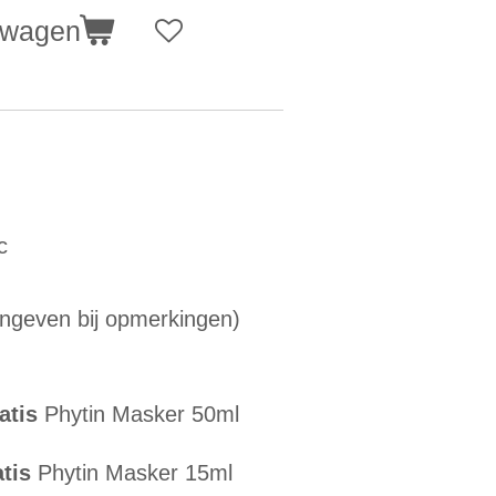
lwagen
c
geven bij opmerkingen)
atis
Phytin Masker 50ml
atis
Phytin Masker 15ml