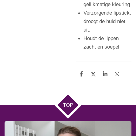
gelijkmatige kleuring
Verzorgende lipstick,
droogt de huid niet
uit.
Houdt de lippen
zacht en soepel
D
D
S
D
e
e
h
e
l
e
a
l
e
l
r
e
n
e
n
TOP