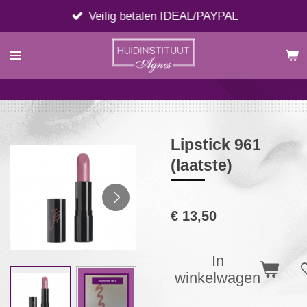
Ga
Veilig betalen IDEAL/PAYPAL
direct
naar
de
hoofdinhoud
Lipstick 961
(laatste)
€ 13,50
In
winkelwagen