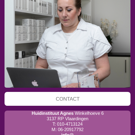
CONTACT
Huidinstituut Agnes
Winkelhoeve 6
3137 RP Vlaardingen
T: 010-4713124
M: 06-20917792
info@