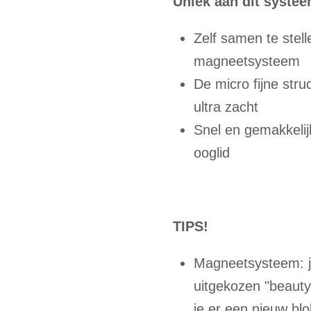
Uniek aan dit systee
Zelf samen te stel
magneetsysteem
De micro fijne str
ultra zacht
Snel en gemakkelij
ooglid
TIPS!
Magneetsysteem: je 
uitgekozen "beauty-
je er een nieuw blok