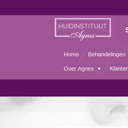
Ga
direct
naar
de
hoofdinhoud
Home
Behandelingen
Over Agnes
Klante