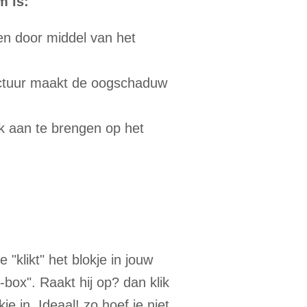
m is:
len door middel van het
uctuur maakt de oogschaduw
k aan te brengen op het
"klikt" het blokje in jouw
box". Raakt hij op? dan klik
je in. Ideaal! zo hoef je niet