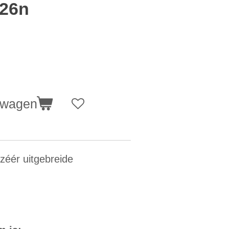
26n
lwagen
zéér uitgebreide