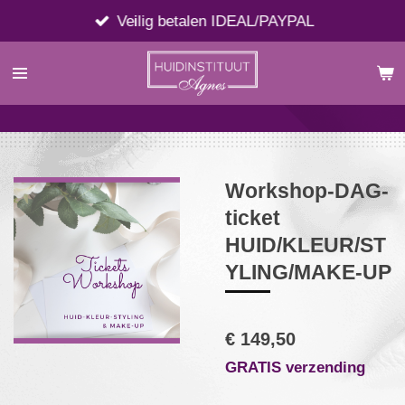
Ga
Veilig betalen IDEAL/PAYPAL
direct
naar
de
hoofdinhoud
Workshop-DAG-
ticket
HUID/KLEUR/ST
YLING/MAKE-UP
€ 149,50
GRATIS verzending