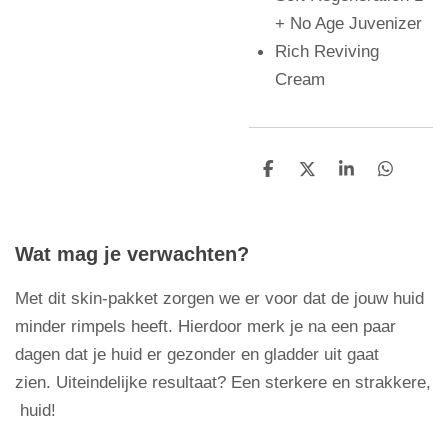
+ No Age Juvenizer
Rich Reviving
Cream
D
D
S
D
e
e
h
e
l
e
a
l
e
l
r
e
n
e
n
Wat mag je verwachten?
Met dit skin-pakket zorgen we er voor dat de jouw huid
minder rimpels heeft. Hierdoor merk je na een paar
dagen dat je huid er gezonder en gladder uit gaat
zien.
Uiteindelijke resultaat? Een sterkere en strakkere,
huid!