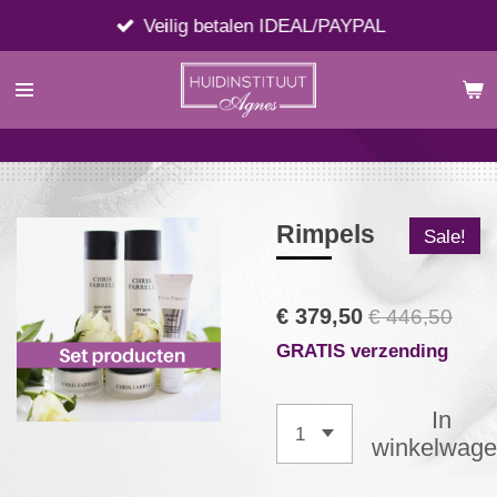
Ga
Veilig betalen IDEAL/PAYPAL
direct
naar
de
hoofdinhoud
Rimpels
Sale!
€ 379,50
€ 446,50
GRATIS verzending
In
winkelwag