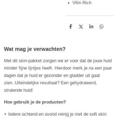
Vitin Rich
D
D
S
D
e
e
h
e
l
e
a
l
e
l
r
e
n
e
n
Wat mag je verwachten?
Met dit skin-pakket zorgen we er voor dat de jouw huid
minder fijne lijntjes heeft. Hierdoor merk je na een paar
dagen dat je huid er gezonder en gladder uit gaat
zien.
Uiteindelijke resultaat? Een gehydrateerd,
stralende huid!
Hoe gebruik je de producten?
Iedere ochtend en avond reinig je met de soft skin