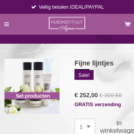
Ga
Veilig betalen IDEAL/PAYPAL
direct
naar
de
hoofdinhoud
Fijne lijntjes
Sale!
€ 252,00
€ 300,50
GRATIS verzending
In
winkelwag