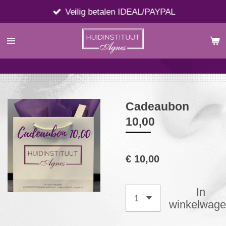
Ga
Veilig betalen IDEAL/PAYPAL
direct
naar
de
hoofdinhoud
Cadeaubon
10,00
€ 10,00
In
winkelwag