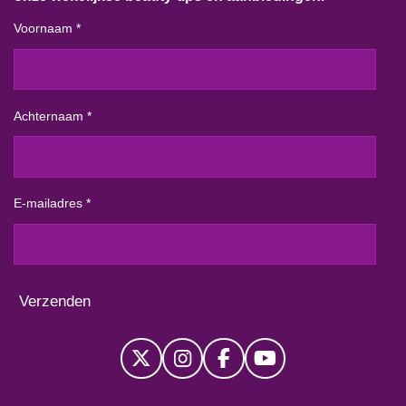
Voornaam *
Achternaam *
E-mailadres *
Verzenden
X
I
F
Y
n
a
o
s
c
u