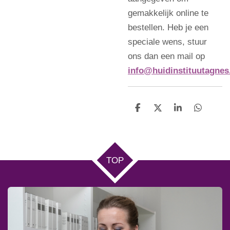
gemakkelijk online te
bestellen. Heb je een
speciale wens, stuur
ons dan een mail op
info@huidinstituutagnes
D
D
S
D
e
e
h
e
l
e
a
l
e
l
r
e
n
e
n
TOP