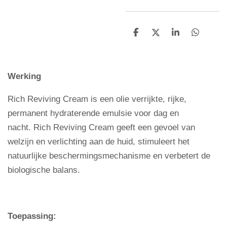
D
D
S
D
e
e
h
e
l
e
a
l
e
l
r
e
n
e
n
Werking
Rich Reviving Cream is een olie verrijkte, rijke,
permanent hydraterende emulsie voor dag en
nacht. Rich Reviving Cream geeft een gevoel van
welzijn en verlichting aan de huid, stimuleert het
natuurlijke beschermingsmechanisme en verbetert de
biologische balans.
Toepassing: