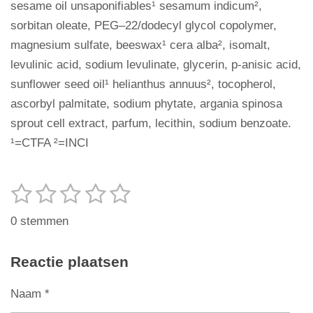
sesame oil unsaponifiables¹ sesamum indicum²,
sorbitan oleate, PEG–22/dodecyl glycol copolymer,
magnesium sulfate, beeswax¹ cera alba², isomalt,
levulinic acid, sodium levulinate, glycerin, p-anisic acid,
sunflower seed oil¹ helianthus annuus², tocopherol,
ascorbyl palmitate, sodium phytate, argania spinosa
sprout cell extract, parfum, lecithin, sodium benzoate.
¹=CTFA ²=INCI
1
2
3
4
5
S
R
t
s
s
s
s
s
a
e
0 stemmen
t
t
t
t
t
t
m
m
i
e
e
e
e
e
Reactie plaatsen
e
n
r
r
r
r
r
n
g
Naam *
r
r
r
r
: