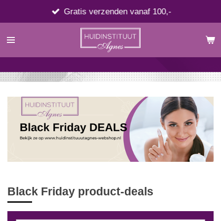
Ga
Gratis verzenden vanaf 100,-
direct
naar
de
hoofdinhoud
Black Friday product-deals