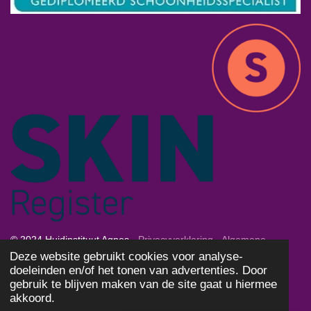
© 2024 Huidinstituut Agnes -
Privacyverklaring
-
Algemene
Deze website gebruikt cookies voor analyse-
Voorwaarden
-
Cookies
doeleinden en/of het tonen van advertenties. Door
Powered by
JouwWeb
gebruik te blijven maken van de site gaat u hiermee
akkoord.