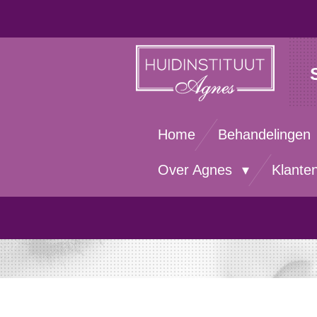
Ga
direct
naar
de
hoofdinhoud
Home
Behandelingen
Over Agnes
Klante