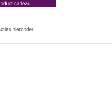
roduct cadeau.
acties hieronder.