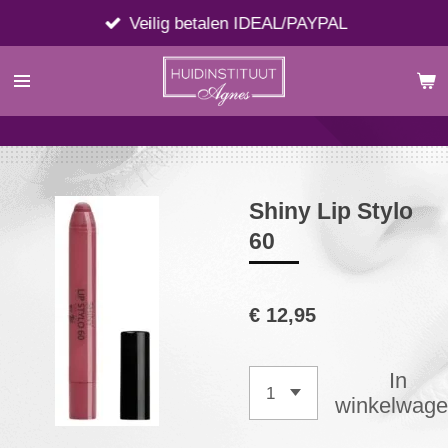
Ga
Veilig betalen IDEAL/PAYPAL
direct
naar
de
hoofdinhoud
Shiny Lip Stylo
60
€ 12,95
In
winkelwag