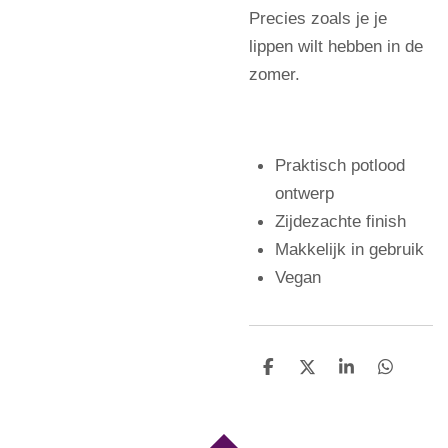
Precies zoals je je
lippen wilt hebben in de
zomer.
Praktisch potlood
ontwerp
Zijdezachte finish
Makkelijk in gebruik
Vegan
D
D
S
D
e
e
h
e
l
e
a
l
e
l
r
e
n
e
n