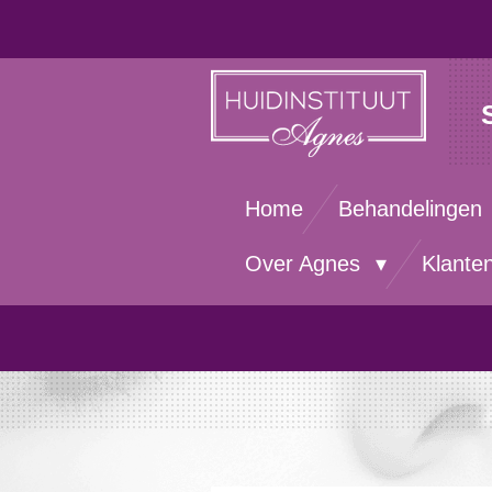
Ga
direct
naar
de
hoofdinhoud
Home
Behandelingen
Over Agnes
Klante