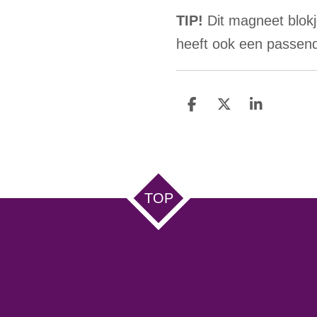
TIP!
Dit magneet blokj
heeft ook een passend
D
D
S
e
e
h
l
e
a
e
l
r
n
e
TOP