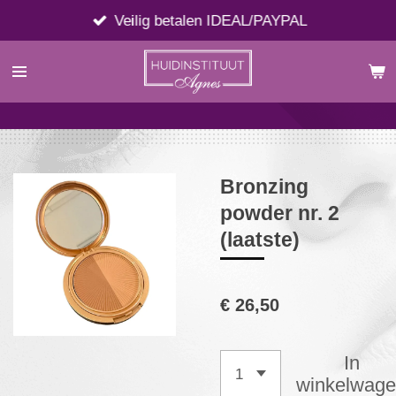
Ga
Veilig betalen IDEAL/PAYPAL
direct
naar
de
hoofdinhoud
Bronzing
powder nr. 2
(laatste)
€ 26,50
In
winkelwag