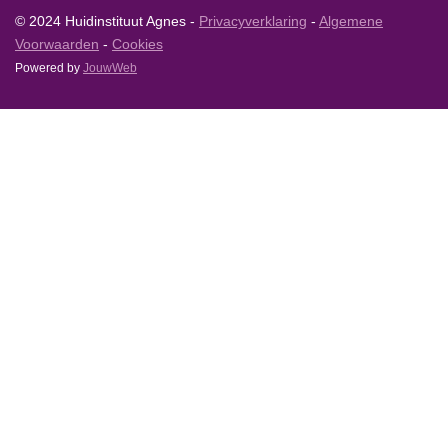
© 2024 Huidinstituut Agnes -
Privacyverklaring
-
Algemene
Voorwaarden
-
Cookies
Powered by
JouwWeb