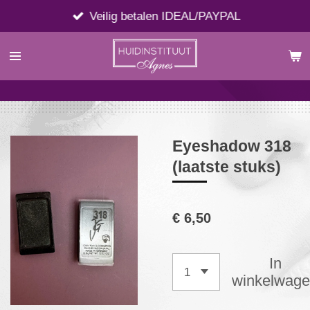
Ga
Veilig betalen IDEAL/PAYPAL
direct
naar
de
hoofdinhoud
Eyeshadow 318
(laatste stuks)
€ 6,50
In
winkelwag