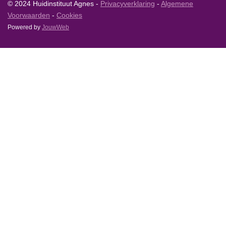
© 2024 Huidinstituut Agnes -
Privacyverklaring
-
Algemene
Voorwaarden
-
Cookies
Powered by
JouwWeb