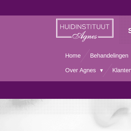
Ga
direct
naar
de
hoofdinhoud
Home
Behandelingen
Over Agnes
Klante