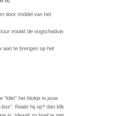
m is:
len door middel van het
uctuur maakt de oogschaduw
k aan te brengen op het
"klikt" het blokje in jouw
box". Raakt hij op? dan klik
je in. Ideaal! zo hoef je niet