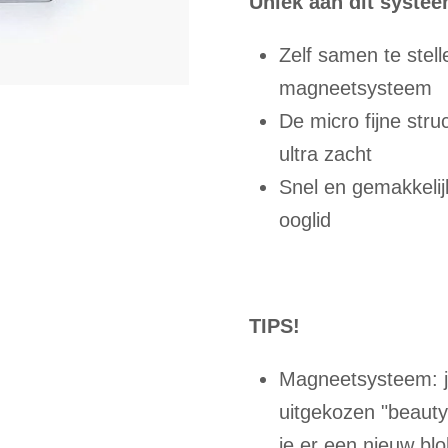
Uniek aan dit systee
Zelf samen te stel
magneetsysteem
De micro fijne str
ultra zacht
Snel en gemakkelij
ooglid
TIPS!
Magneetsysteem: je 
uitgekozen "beauty-
je er een nieuw blok