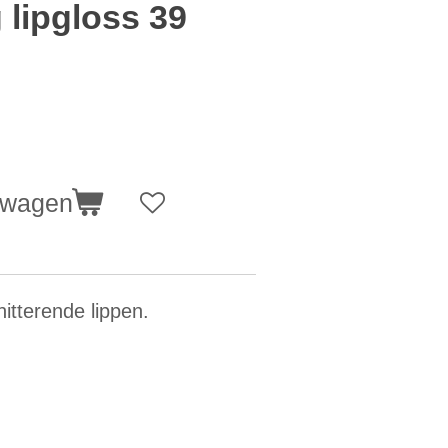
 lipgloss 39
lwagen
hitterende lippen.