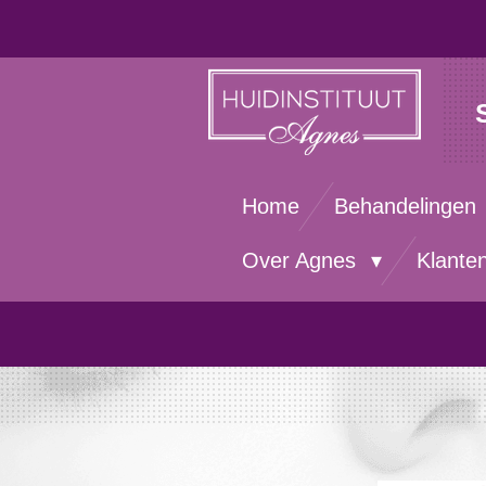
Ga
direct
naar
de
hoofdinhoud
Home
Behandelingen
Over Agnes
Klante