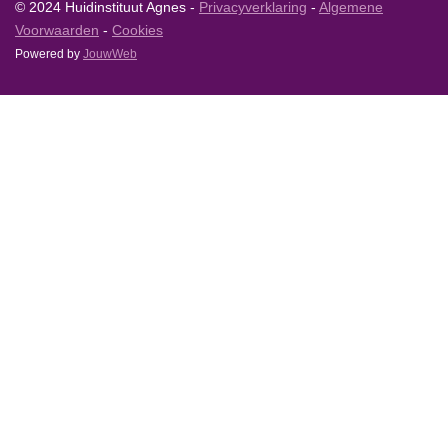
© 2024 Huidinstituut Agnes -
Privacyverklaring
-
Algemene
Voorwaarden
-
Cookies
Powered by
JouwWeb