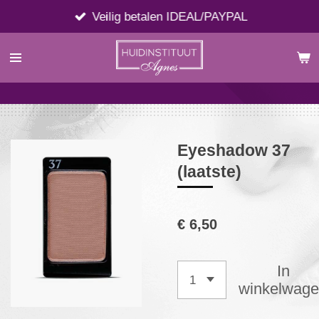
Ga
Veilig betalen IDEAL/PAYPAL
direct
naar
de
hoofdinhoud
Eyeshadow 37
(laatste)
€ 6,50
In
winkelwag