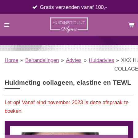
Ga
Gratis verzenden vanaf 100,-
direct
naar
de
hoofdinhoud
Home
»
Behandelingen
»
Advies
»
Huidadvies
»
XXX Hu
COLLAGE
Huidmeting collageen, elastine en TEWL
Let op! Vanaf eind november 2023 is deze afspraak te
boeken.