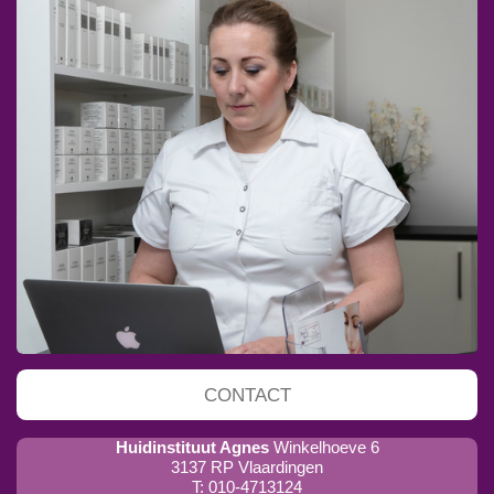
CONTACT
Huidinstituut Agnes
Winkelhoeve 6
3137 RP Vlaardingen
T: 010-4713124